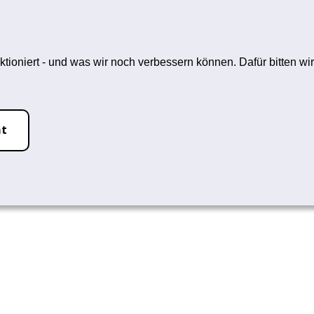
hfrei-L
ein Rauchstopp
Themen
ktioniert - und was wir noch verbessern können. Dafür bitten 
ht