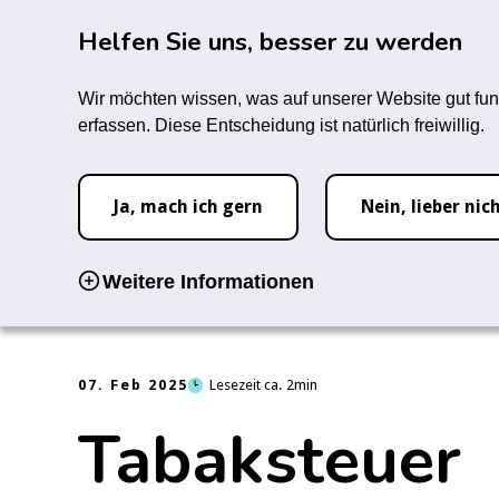
Zum Hauptinhalt springen
Rauc
Helfen Sie uns, besser zu werden
Infozentrum
Forum
M
Wir möchten wissen, was auf unserer Website gut fun
erfassen. Diese Entscheidung ist natürlich freiwillig.
Startseite
Infozentrum
Das ist geregelt
Tabaksteuer
Ja, mach ich gern
Nein, lieber nic
Weitere Informationen
07. Feb 2025
Lesezeit ca.
2
Tabaksteuer