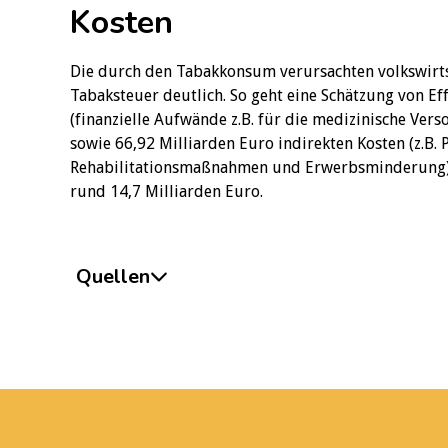
Kosten
Die durch den Tabakkonsum verursachten volkswirt
Tabaksteuer deutlich. So geht eine Schätzung von Ef
(finanzielle Aufwände z.B. für die medizinische Vers
sowie 66,92 Milliarden Euro indirekten Kosten (z.B. 
Rehabilitationsmaßnahmen und Erwerbsminderung) 
rund 14,7 Milliarden Euro.
Quellen
Bundesfinanzministerium (2021). Anpassung der Tab
https://www.bundesfinanzministerium.de/Co
03-24-tabaksteuermodernisierungsgesetz.h
Chaloupka FJ & Grossman M (1996) Price, tobacco co
Working Paper No. 5740, National Bureau of Econom