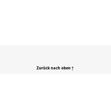
Zurück nach oben
 ist geregelt
Tabaksteuer
frei werden
Community