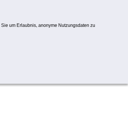
ogo
Registrieren
Anmelden
wir Sie um Erlaubnis, anonyme Nutzungsdaten zu
Folge uns:
YouTube-Logo
Instagram-Logo
TikTok-Logo
WhatsApp-Logo