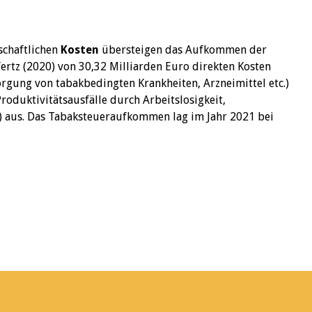
schaftlichen
Kosten
übersteigen das Aufkommen der
fertz (2020) von 30,32 Milliarden Euro direkten Kosten
orgung von tabakbedingten Krankheiten, Arzneimittel etc.)
Produktivitätsausfälle durch Arbeitslosigkeit,
aus. Das Tabaksteueraufkommen lag im Jahr 2021 bei
aksteuer. abgerufen am 22.05. 2022 unter:
ntent/DE/Pressemitteilungen/Finanzpolitik/2021/03/202
tml
ntrol policies and youth smoking. NBER
ic Research, Cambridge (MA):