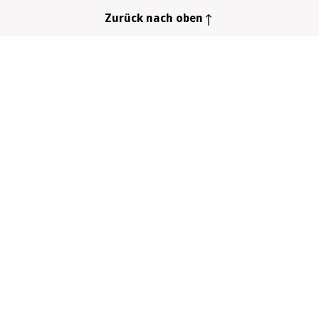
Zurück nach oben
 Rauchstopp
Vorteile Rauchstopp
Gesundheit
frei werden
Community
chstopp
Registrieren
 zum Rauchstopp
Forum
tzung beim Rauchstopp
Erfolgsgeschichten
 Ihren Rauchstopp
Social Media Netiquette