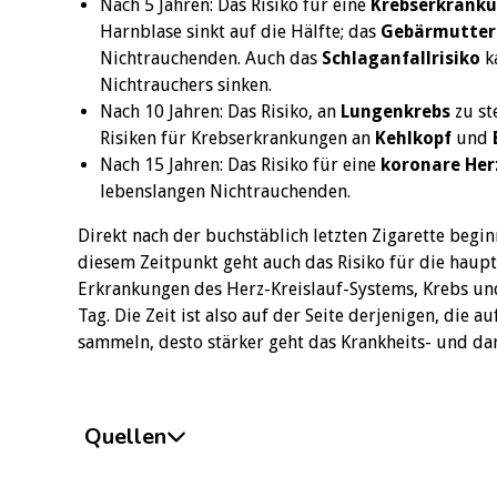
Nach 5 Jahren: Das Risiko für eine
Krebserkrank
Harnblase sinkt auf die Hälfte; das
Gebärmutterh
Nichtrauchenden. Auch das
Schlaganfallrisiko
ka
Nichtrauchers sinken.
Nach 10 Jahren: Das Risiko, an
Lungenkrebs
zu st
Risiken für Krebserkrankungen an
Kehlkopf
und
Nach 15 Jahren: Das Risiko für eine
koronare Her
lebenslangen Nichtrauchenden.
Direkt nach der buchstäblich letzten Zigarette begi
diesem Zeitpunkt geht auch das Risiko für die haup
Erkrankungen des Herz-Kreislauf-Systems, Krebs un
Tag. Die Zeit ist also auf der Seite derjenigen, die 
sammeln, desto stärker geht das Krankheits- und dam
Quellen
American Cancer Society (2018). „Benefits of Quitti