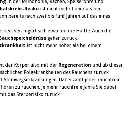
ung
in der Mundhöhle, Rachen, Speiseröhre und
alskrebs-Risiko
ist nicht mehr höher als bei
nn bereits nach zwei bis fünf Jahren auf das eines
erben, verringert sich etwa um die Hälfte. Auch die
Bauchspeicheldrüse
gehen zurück.
zkrankheit
ist nicht mehr höher als bei einem
nnt der Körper also mit der
Regeneration
und ab dieser
tsächlichen Folgekrankheiten des Rauchens zurück:
d Atemwegserkrankungen. Dabei zählt jeder rauchfreie
aufhören zu rauchen. Je mehr rauchfreie Jahre Sie dabei
it das Sterberisiko zurück.
ng Smoking Over Time“, abgerufen am 9.