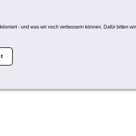
hfrei-L
ein Rauchstopp
Themen
ktioniert - und was wir noch verbessern können. Dafür bitten 
topp
Gesundheit
ht