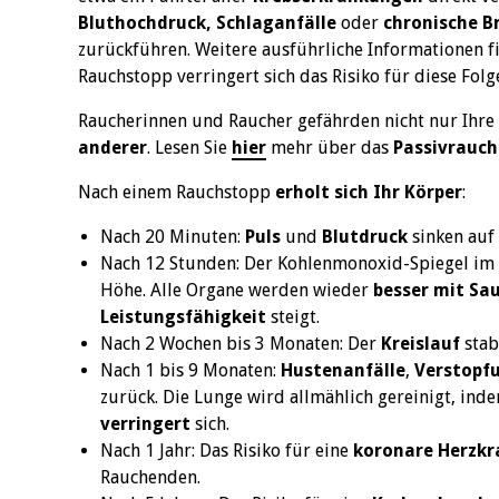
Bluthochdruck, Schlaganfälle
oder
chronische B
zurückführen. Weitere ausführliche Informationen f
Rauchstopp verringert sich das Risiko für diese Fol
Raucherinnen und Raucher gefährden nicht nur Ihre
anderer
. Lesen Sie
hier
mehr über das
Passivrauc
Nach einem Rauchstopp
erholt sich Ihr Körper
:
Nach 20 Minuten:
Puls
und
Blutdruck
sinken auf
Nach 12 Stunden: Der Kohlenmonoxid-Spiegel im Bl
Höhe. Alle Organe werden wieder
besser mit Sa
Leistungsfähigkeit
steigt.
Nach 2 Wochen bis 3 Monaten: Der
Kreislauf
stabi
Nach 1 bis 9 Monaten:
Hustenanfälle
,
Verstopf
zurück. Die Lunge wird allmählich gereinigt, in
verringert
sich.
Nach 1 Jahr: Das Risiko für eine
koronare
Herzkr
Rauchenden.