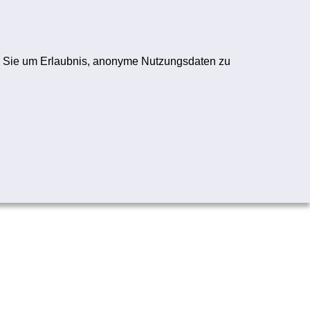
ogo
Registrieren
Anmelden
wir Sie um Erlaubnis, anonyme Nutzungsdaten zu
Folge uns:
YouTube-Logo
Instagram-Logo
TikTok-Logo
WhatsApp-Logo