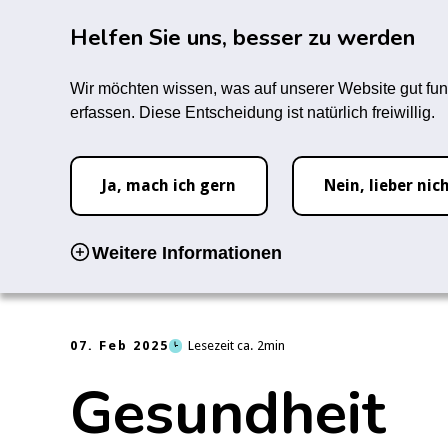
Zum Hauptinhalt springen
Rauc
Helfen Sie uns, besser zu werden
Infozentrum
Forum
M
Wir möchten wissen, was auf unserer Website gut fun
erfassen. Diese Entscheidung ist natürlich freiwillig.
Startseite
Infozentrum
Der Rauchstopp
Vorteile Rauchs
Ja, mach ich gern
Nein, lieber nic
Weitere Informationen
07. Feb 2025
Lesezeit ca.
2
Gesundheit