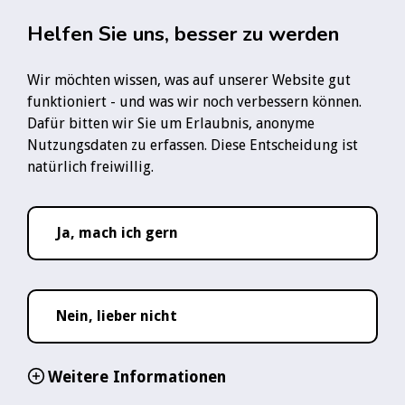
Zum Hauptinhalt springen
Rauchfre
Helfen Sie uns, besser zu werden
Wir möchten wissen, was auf unserer Website gut
Startseite
Mein Rauchstopp
Tipps
Belohnen Sie sich
funktioniert - und was wir noch verbessern können.
Dafür bitten wir Sie um Erlaubnis, anonyme
Folge uns:
Nutzungsdaten zu erfassen. Diese Entscheidung ist
YouTube-Logo
Instagram-Logo
TikTok-Logo
WhatsApp-Logo
natürlich freiwillig.
Ja, mach ich gern
12. Mar 2025
Lesezeit ca.
3
Belohnen Sie sich
Nein, lieber nicht
Weitere Informationen