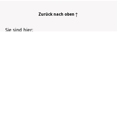
Zurück nach oben
Sie sind hier
Startseite
Mein Rauchstopp
Tipps
Belohnen Sie sich
Infozentrum
Der Rauchstopp
Meine Gesundheit
Unsere Gesellschaft
Wissen rund um Tabak
Das ist geregelt
Rauchfrei werden