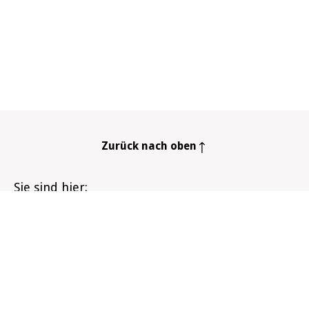
Zurück nach oben
Sie sind hier
Startseite
Infozentrum
Meine Gesundheit
Passivrauchen und Gesundheit
Infozentrum