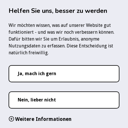
Zum Hauptinhalt springen
Rauchfre
Helfen Sie uns, besser zu werden
Wir möchten wissen, was auf unserer Website gut
Startseite
Infozentrum
Meine Gesundheit
funktioniert - und was wir noch verbessern können.
Passivrauchen und Gesundheit
Dafür bitten wir Sie um Erlaubnis, anonyme
Nutzungsdaten zu erfassen. Diese Entscheidung ist
Folge uns:
natürlich freiwillig.
YouTube-Logo
Instagram-Logo
TikTok-Logo
WhatsApp-Logo
Ja, mach ich gern
06. Feb 2025
Lesezeit ca.
1
Passivrauchen &
Nein, lieber nicht
Gesundheit
Weitere Informationen