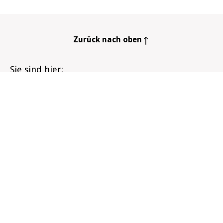
Zurück nach oben
Sie sind hier
Startseite
Infozentrum
Unsere Gesellschaft
Raucherquote bei Kindern und Jugendlichen
Infozentrum
Der Rauchstopp
Meine Gesundheit
Unsere Gesellschaft
Wissen rund um Tabak