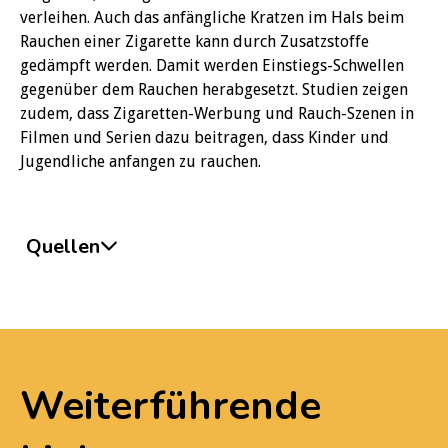
verleihen. Auch das anfängliche Kratzen im Hals beim
Rauchen einer Zigarette kann durch Zusatzstoffe
gedämpft werden. Damit werden Einstiegs-Schwellen
gegenüber dem Rauchen herabgesetzt. Studien zeigen
zudem, dass Zigaretten-Werbung und Rauch-Szenen in
Filmen und Serien dazu beitragen, dass Kinder und
Jugendliche anfangen zu rauchen.
Quellen
Pressemeldung des Bundesinstituts für Öffentliche
Gesundheit (BIÖG)
https://www.bioeg.de/presse/pressemitteilungen/
05-26-weltnichtrauchertag-2026-vapen-bei-
Weiterführende
jugendlichen-auf-dem-vormarsch/
Ball J, Zhang J, Stanley J, Waa A, Crengle S, Edwards R.
Addressing Intergenerational Inequity in Tobacco-Harm: