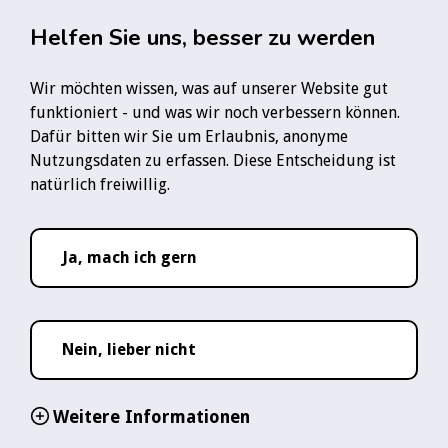
Zum Hauptinhalt springen
Rauchfre
Helfen Sie uns, besser zu werden
Wir möchten wissen, was auf unserer Website gut
Startseite
Infozentrum
Unsere Gesellschaft
funktioniert - und was wir noch verbessern können.
Raucherquote bei Kindern und Jugendlichen
Dafür bitten wir Sie um Erlaubnis, anonyme
Nutzungsdaten zu erfassen. Diese Entscheidung ist
Folge uns:
natürlich freiwillig.
YouTube-Logo
Instagram-Logo
TikTok-Logo
WhatsApp-Logo
Ja, mach ich gern
02. Jun 2026
Lesezeit ca.
3
Raucherquote bei
Nein, lieber nicht
Kindern und
Weitere Informationen