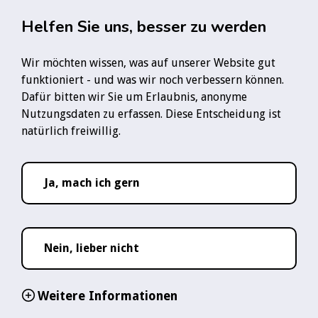
Zum Hauptinhalt springen
Rauchfre
Helfen Sie uns, besser zu werden
Wir möchten wissen, was auf unserer Website gut
Startseite
Forum
"Ich bleibe dran"
Es ist so verflixt schwer
funktioniert - und was wir noch verbessern können.
Dafür bitten wir Sie um Erlaubnis, anonyme
Folge uns:
Nutzungsdaten zu erfassen. Diese Entscheidung ist
YouTube-Logo
Instagram-Logo
TikTok-Logo
WhatsApp-Logo
natürlich freiwillig.
Ja, mach ich gern
Nein, lieber nicht
Weitere Informationen