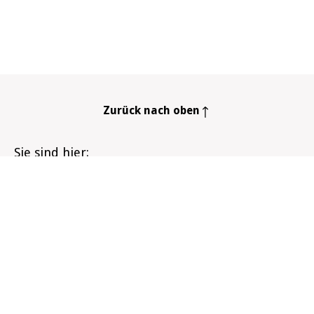
Zurück nach oben
Sie sind hier
Startseite
Forum
"Ich bleibe dran"
Es ist so verflixt schwer
Infozentrum
Der Rauchstopp
Meine Gesundheit