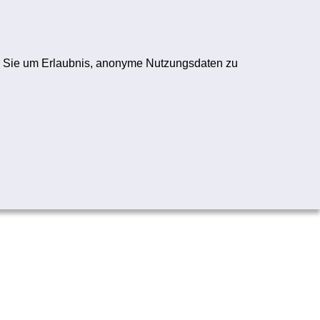
ogo
Registrieren
Anmelden
wir Sie um Erlaubnis, anonyme Nutzungsdaten zu
Folge uns:
YouTube-Logo
Instagram-Logo
TikTok-Logo
WhatsApp-Logo