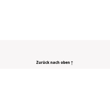
Zurück nach oben
eln! Rauchen und Mundgesundheit
frei werden
Community
chstopp
Registrieren