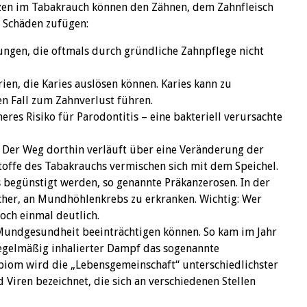
nzen im Tabakrauch können den Zähnen, dem Zahnfleisch
Schäden zufügen:
ngen, die oftmals durch gründliche Zahnpflege nicht
en, die Karies auslösen können. Karies kann zu
 Fall zum Zahnverlust führen.
res Risiko für Parodontitis – eine bakteriell verursachte
 Der Weg dorthin verläuft über eine Veränderung der
toffe des Tabakrauchs vermischen sich mit dem Speichel.
egünstigt werden, so genannte Präkanzerosen. In der
ucher, an Mundhöhlenkrebs zu erkranken. Wichtig: Wer
noch einmal deutlich.
e Mundgesundheit beeinträchtigen können. So kam im Jahr
egelmäßig inhalierter Dampf das sogenannte
iom wird die „Lebensgemeinschaft“ unterschiedlichster
Viren bezeichnet, die sich an verschiedenen Stellen