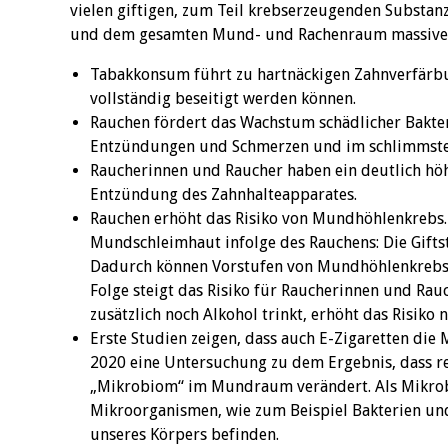
vielen giftigen, zum Teil krebserzeugenden Substa
und dem gesamten Mund- und Rachenraum massive 
Tabakkonsum führt zu hartnäckigen Zahnverfärbu
vollständig beseitigt werden können.
Rauchen fördert das Wachstum schädlicher Bakteri
Entzündungen und Schmerzen und im schlimmsten
Raucherinnen und Raucher haben ein deutlich höhe
Entzündung des Zahnhalteapparates.
Rauchen erhöht das Risiko von Mundhöhlenkrebs.
Mundschleimhaut infolge des Rauchens: Die Gifts
Dadurch können Vorstufen von Mundhöhlenkrebs b
Folge steigt das Risiko für Raucherinnen und Ra
zusätzlich noch Alkohol trinkt, erhöht das Risiko 
Erste Studien zeigen, dass auch E-Zigaretten di
2020 eine Untersuchung zu dem Ergebnis, dass r
„Mikrobiom“ im Mundraum verändert. Als Mikrob
Mikroorganismen, wie zum Beispiel Bakterien und 
unseres Körpers befinden.