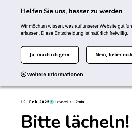
Zum Hauptinhalt springen
Rauc
Helfen Sie uns, besser zu werden
Infozentrum
Forum
M
Wir möchten wissen, was auf unserer Website gut fun
erfassen. Diese Entscheidung ist natürlich freiwillig.
Startseite
News
Bitte lächeln! Rauchen und Mundgesundhei
Ja, mach ich gern
Nein, lieber nic
Weitere Informationen
19. Feb 2025
Lesezeit ca.
2
Bitte lächeln