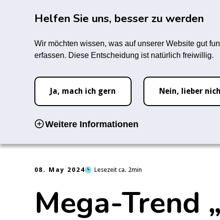
Zum Hauptinhalt springen
Rauc
Helfen Sie uns, besser zu werden
Infozentrum
Forum
M
Wir möchten wissen, was auf unserer Website gut fun
erfassen. Diese Entscheidung ist natürlich freiwillig.
Startseite
News
Mega-Trend „Langlebigkeit“: den Rauchsto
Ja, mach ich gern
Nein, lieber nic
Weitere Informationen
08. May 2024
Lesezeit ca.
2
Mega-Trend „