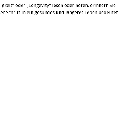
gkeit“ oder „Longevity“ lesen oder hören, erinnern Sie
er Schritt in ein gesundes und längeres Leben bedeutet.
ha, P. (2024). Smoking Cessation and Short- and
1056/evidoa2300272:
Doa2300272