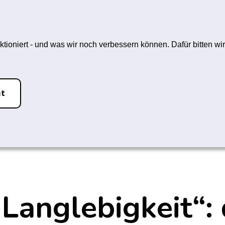
hfrei-L
ein Rauchstopp
Themen
ktioniert - und was wir noch verbessern können. Dafür bitten 
pp nicht vergessen
ht
Langlebigkeit“: