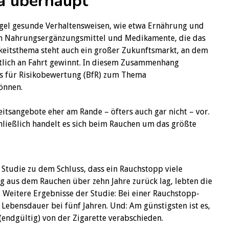
a überhaupt
egel gesunde Verhaltensweisen, wie etwa Ernährung und
um Nahrungsergänzungsmittel und Medikamente, die das
keitsthema steht auch ein großer Zukunftsmarkt, an dem
utlich an Fahrt gewinnt. In diesem Zusammenhang
ts für Risikobewertung (BfR) zum Thema
önnen.
tsangebote eher am Rande – öfters auch gar nicht – vor.
hließlich handelt es sich beim Rauchen um das größte
 Studie zu dem Schluss, dass ein Rauchstopp viele
g aus dem Rauchen über zehn Jahre zurück lag, lebten die
 Weitere Ergebnisse der Studie: Bei einer Rauchstopp-
 Lebensdauer bei fünf Jahren. Und: Am günstigsten ist es,
endgültig) von der Zigarette verabschieden.