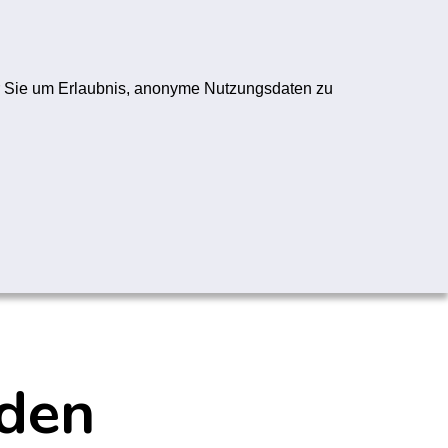
ogo
Registrieren
Anmelden
wir Sie um Erlaubnis, anonyme Nutzungsdaten zu
Folge uns:
YouTube-Logo
Instagram-Logo
TikTok-Logo
WhatsApp-Logo
 den