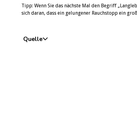
Tipp: Wenn Sie das nächste Mal den Begriff „Langlebi
sich daran, dass ein gelungener Rauchstopp ein groß
Quelle
Quelle: Cho, E. R., Brill, I., Gram, I. T., Brown, P. & J
Longer-Term Mortality. NEJM Evidence. doi.org/10.
https://evidence.nejm.org/doi/10.1056/EVI