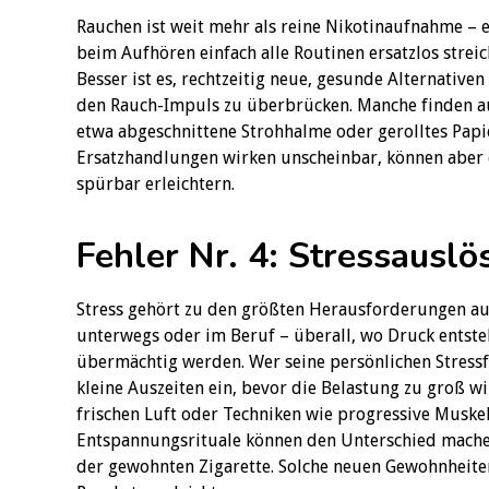
Rauchen ist weit mehr als reine Nikotinaufnahme – e
beim Aufhören einfach alle Routinen ersatzlos streich
Besser ist es, rechtzeitig neue, gesunde Alternativ
den Rauch-Impuls zu überbrücken. Manche finden a
etwa abgeschnittene Strohhalme oder gerolltes Pap
Ersatzhandlungen wirken unscheinbar, können aber
spürbar erleichtern.
Fehler Nr. 4: Stressauslö
Stress gehört zu den größten Herausforderungen au
unterwegs oder im Beruf – überall, wo Druck entsteh
übermächtig werden. Wer seine persönlichen Stressf
kleine Auszeiten ein, bevor die Belastung zu groß 
frischen Luft oder Techniken wie progressive Musk
Entspannungsrituale können den Unterschied machen
der gewohnten Zigarette. Solche neuen Gewohnheiten