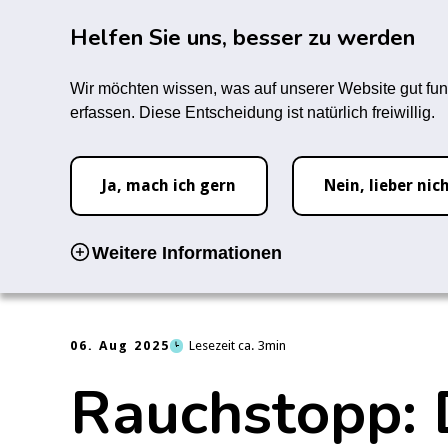
Zum Hauptinhalt springen
Rauc
Helfen Sie uns, besser zu werden
Infozentrum
Forum
M
Wir möchten wissen, was auf unserer Website gut fun
erfassen. Diese Entscheidung ist natürlich freiwillig.
Startseite
News
Rauchstopp: Diese fünf Fehler sollten Sie 
Ja, mach ich gern
Nein, lieber nic
Weitere Informationen
06. Aug 2025
Lesezeit ca.
3
Rauchstopp: D