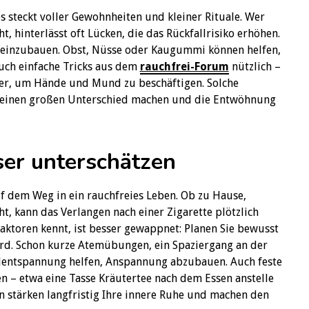
s steckt voller Gewohnheiten und kleiner Rituale. Wer
t, hinterlässt oft Lücken, die das Rückfallrisiko erhöhen.
en einzubauen. Obst, Nüsse oder Kaugummi können helfen,
uch einfache Tricks aus dem
rauchfrei-Forum
nützlich –
ier, um Hände und Mund zu beschäftigen. Solche
 einen großen Unterschied machen und die Entwöhnung
ser unterschätzen
f dem Weg in ein rauchfreies Leben. Ob zu Hause,
t, kann das Verlangen nach einer Zigarette plötzlich
aktoren kennt, ist besser gewappnet: Planen Sie bewusst
wird. Schon kurze Atemübungen, ein Spaziergang an der
elentspannung helfen, Anspannung abzubauen. Auch feste
 – etwa eine Tasse Kräutertee nach dem Essen anstelle
 stärken langfristig Ihre innere Ruhe und machen den