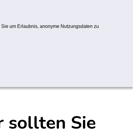
ogo
Registrieren
Anmelden
wir Sie um Erlaubnis, anonyme Nutzungsdaten zu
Folge uns:
YouTube-Logo
Instagram-Logo
TikTok-Logo
WhatsApp-Logo
 sollten Sie