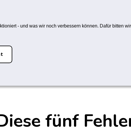
hfrei-L
ein Rauchstopp
Themen
ktioniert - und was wir noch verbessern können. Dafür bitten 
vermeiden
ht
iese fünf Fehler