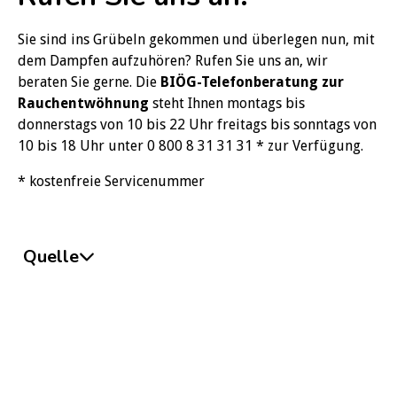
Sie sind ins Grübeln gekommen und überlegen nun, mit
dem Dampfen aufzuhören? Rufen Sie uns an, wir
beraten Sie gerne. Die
BIÖG-Telefonberatung zur
Rauchentwöhnung
steht Ihnen montags bis
donnerstags von 10 bis 22 Uhr freitags bis sonntags von
10 bis 18 Uhr unter 0 800 8 31 31 31 * zur Verfügung.
* kostenfreie Servicenummer
Quelle
Awad, K., Mohammed, M., Martin, S. S., Banach, M. (2023).
Association between electronic nicotine delivery systems
use and risk of stroke: a meta-analysis of 1,024,401
participants. Archives of Medical Science, 19(5), 1538-
1540.