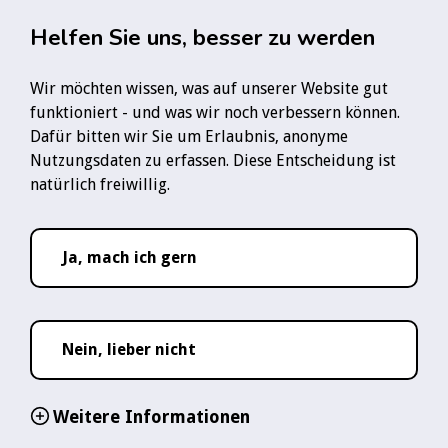
Zum Hauptinhalt springen
Rauchfre
Helfen Sie uns, besser zu werden
Wir möchten wissen, was auf unserer Website gut
Startseite
News
funktioniert - und was wir noch verbessern können.
Studie: Auch Dampfen kann das Risiko für Schlaganfälle erhöhen
Dafür bitten wir Sie um Erlaubnis, anonyme
Nutzungsdaten zu erfassen. Diese Entscheidung ist
Folge uns:
natürlich freiwillig.
YouTube-Logo
Instagram-Logo
TikTok-Logo
WhatsApp-Logo
Ja, mach ich gern
09. Jul 2025
Lesezeit ca.
2
Studie: Auch
Nein, lieber nicht
Dampfen kann das
Weitere Informationen