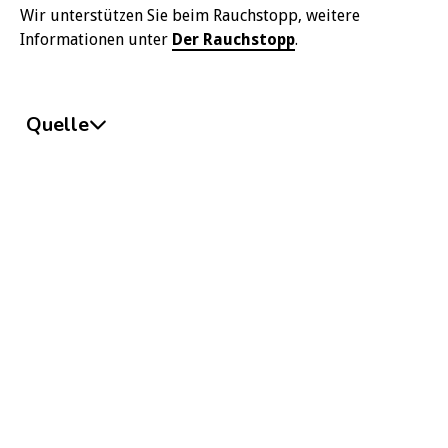
Wir unterstützen Sie beim Rauchstopp, weitere
Informationen unter
Der Rauchstopp
.
Quelle
Thomson B, Islami F. Association of Smoking Cessation
and Cardiovascular, Cancer, and Respiratory Mortality.
JAMA Intern Med. 2024;184(1):110–112.
doi:10.1001/jamainternmed.2023.6419
https://jamanetwork.com/journals/jamainternalme