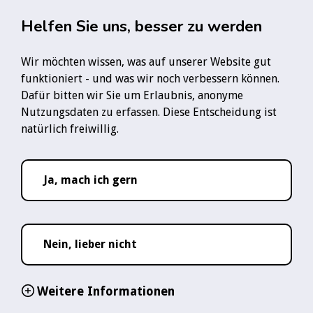
Zum Hauptinhalt springen
Rauchfre
Helfen Sie uns, besser zu werden
Wir möchten wissen, was auf unserer Website gut
Startseite
News
funktioniert - und was wir noch verbessern können.
Studie: So verringert sich das Sterblichkeitsrisiko nach einem Rauchstopp
Dafür bitten wir Sie um Erlaubnis, anonyme
Nutzungsdaten zu erfassen. Diese Entscheidung ist
Folge uns:
natürlich freiwillig.
YouTube-Logo
Instagram-Logo
TikTok-Logo
WhatsApp-Logo
Ja, mach ich gern
10. Apr 2024
Lesezeit ca.
3
Studie: So verringert
Nein, lieber nicht
sich das
Weitere Informationen