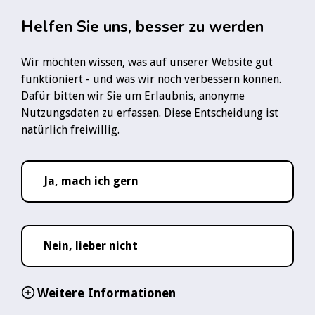
Zum Hauptinhalt springen
Rauchfre
Helfen Sie uns, besser zu werden
Wir möchten wissen, was auf unserer Website gut
Startseite
News
funktioniert - und was wir noch verbessern können.
Weltherztag 2024: Ein Rauchstopp ist auch Herzenssache
Dafür bitten wir Sie um Erlaubnis, anonyme
Nutzungsdaten zu erfassen. Diese Entscheidung ist
Folge uns:
natürlich freiwillig.
YouTube-Logo
Instagram-Logo
TikTok-Logo
WhatsApp-Logo
Ja, mach ich gern
02. Oct 2024
Lesezeit ca.
2
Weltherztag 2024:
Nein, lieber nicht
Ein Rauchstopp ist
Weitere Informationen