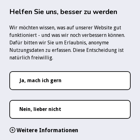
Zum Hauptinhalt springen
Rauchfre
Helfen Sie uns, besser zu werden
Wir möchten wissen, was auf unserer Website gut
Startseite
Forum
rauchfrei-Kiosk - zum Informieren & Inspirieren
funktioniert - und was wir noch verbessern können.
Vom Zigarettengeld zum Wunschkauf – was habt ihr euch vom gesparten 
Dafür bitten wir Sie um Erlaubnis, anonyme
Nutzungsdaten zu erfassen. Diese Entscheidung ist
Folge uns:
natürlich freiwillig.
YouTube-Logo
Instagram-Logo
TikTok-Logo
WhatsApp-Logo
Ja, mach ich gern
Nein, lieber nicht
Weitere Informationen